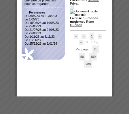
une salle de projection
Privat
pour les regarder...
Fermetures :
Du 3/04/23 au 10/04/23
La crise du monde
Le 1/05/23
moderne
/
René
Du 18/05/23 au 19/05/23
Guénon
Le 29/05/23
Du 21/07/23 au 24/08/23
Le 27/09/23
1
Du 1/11/23 au 3/11/23
Le 15/11/23
(1 - 2 / 2)
Du 25/12/23 au 5/01/24
Par page :
25
50
100
200