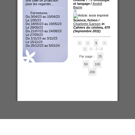
une salle de projection
et langage
/
André
pour les regarder...
Bazin
Fermetures :
Du 3/04/23 au 10/04/23
Science, fiction
/
Le 1/05/23
Charlotte Garson
in
Du 18/05/23 au 19/05/23
Cahiers du cinéma, 670
Le 29/05/23
(Septembre 2011)
Du 21/07/23 au 24/08/23
Le 27/09/23
Du 1/11/23 au 3/11/23
Le 15/11/23
1
Du 25/12/23 au 5/01/24
(1 - 2 / 2)
Par page :
25
50
100
200