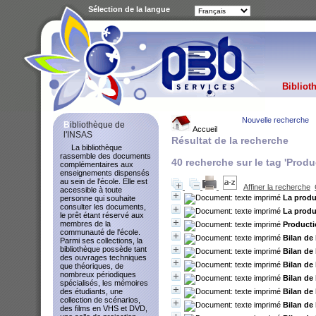
Sélection de la langue
Bibliot
Nouvelle recherche
Bibliothèque de
Accueil
l'INSAS
Résultat de la recherche
La bibliothèque
rassemble des documents
40
recherche sur le tag
'Produ
complémentaires aux
enseignements dispensés
au sein de l'école. Elle est
Affiner la recherche
accessible à toute
La produ
personne qui souhaite
consulter les documents,
La produc
le prêt étant réservé aux
membres de la
Producti
communauté de l'école.
Bilan de
Parmi ses collections, la
bibliothèque possède tant
Bilan de
des ouvrages techniques
Bilan de
que théoriques, de
nombreux périodiques
Bilan de
spécialisés, les mémoires
Bilan de
des étudiants, une
collection de scénarios,
Bilan de
des films en VHS et DVD,