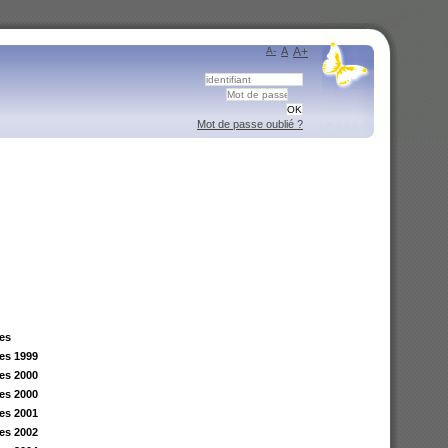
A-
A
A+
Mot de passe oublié ?
les
les 1999
les 2000
les 2000
les 2001
les 2002