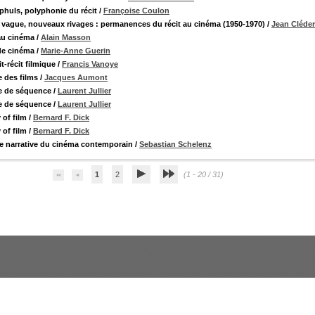
phuls, polyphonie du récit
/
Françoise Coulon
 vague, nouveaux rivages : permanences du récit au cinéma (1950-1970)
/
Jean Cléder
 au cinéma
/
Alain Masson
 de cinéma
/
Marie-Anne Guerin
it-récit filmique
/
Francis Vanoye
e des films
/
Jacques Aumont
e de séquence
/
Laurent Jullier
e de séquence
/
Laurent Jullier
of film
/
Bernard F. Dick
of film
/
Bernard F. Dick
 narrative du cinéma contemporain
/
Sebastian Schelenz
1
2
(1 - 20 / 31)