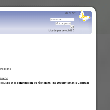
A-
A
A+
Mot de passe oublié ?
erdekens
rauche
picturale et la constitution du récit dans The Draughtsman's Contract