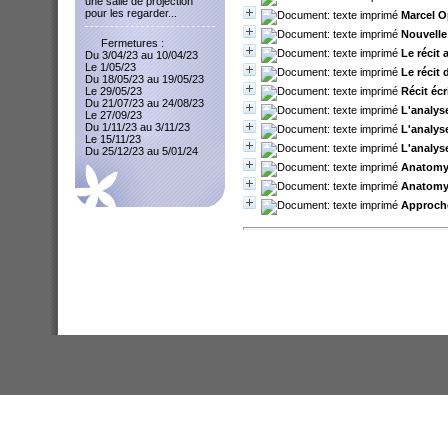
une salle de projection
pour les regarder...
Marcel O
Nouvelle
Fermetures :
Le récit
Du 3/04/23 au 10/04/23
Le 1/05/23
Le récit
Du 18/05/23 au 19/05/23
Récit écr
Le 29/05/23
Du 21/07/23 au 24/08/23
L'analys
Le 27/09/23
Du 1/11/23 au 3/11/23
L'analys
Le 15/11/23
L'analys
Du 25/12/23 au 5/01/24
Anatomy 
Anatomy 
Approche