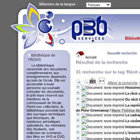
Sélection de la langue
Bibliot
Nouvelle recherche
Bibliothèque de
Accueil
l'INSAS
Résultat de la recherche
La bibliothèque
rassemble des documents
31
recherche sur le tag
'Récit
complémentaires aux
enseignements dispensés
au sein de l'école. Elle est
Affiner la recherche
accessible à toute
Histoires
personne qui souhaite
consulter les documents,
Le récit 
le prêt étant réservé aux
membres de la
Du récit 
communauté de l'école.
La repré
Parmi ses collections, la
de Peter Greenaway
/
Marie-Thérèse Mo
bibliothèque possède tant
des ouvrages techniques
Le cadra
que théoriques, de
Le cinéma
nombreux périodiques
spécialisés, les mémoires
Initiatio
des étudiants, une
L'inventi
collection de scénarios,
des films en VHS et DVD,
Du littér