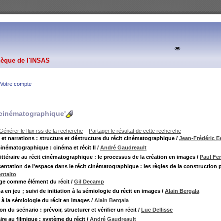
hèque de l'INSAS
Votre compte
 cinématographique'
Générer le flux rss de la recherche
Partager le résultat de cette recherche
 et narrations : structure et déstructure du récit cinématographique
/
Jean-Frédéric E
cinématographique : cinéma et récit II
/
André Gaudreault
littéraire au récit cinématographique : le processus de la création en images
/
Paul Fe
sentation de l'espace dans le récit cinématographique : les règles de la construction 
ntalto
ge comme élément du récit
/
Gil Decamp
 en jeu ; suivi de initiation à la sémiologie du récit en images
/
Alain Bergala
n à la sémiologie du récit en images
/
Alain Bergala
on du scénario : prévoir, structurer et vérifier un récit
/
Luc Dellisse
aire au filmique : système du récit
/
André Gaudreault