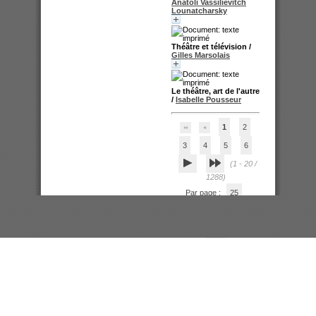
Anatoli Vassilievitch
Lounatcharsky
Théâtre et télévision
/
Gilles Marsolais
Le théâtre, art de l'autre
/
Isabelle Pousseur
1
2
3
4
5
6
(1 - 20 /
1288)
Par page :
25
50
100
200