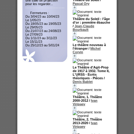
une salle de projection
Pascal Ory
pour les regarder...
Fermetures :
Du 3/04/23 au 10/04/23
Théâtre du Soleil : l'âge
Le 1/05/23
d'or : première ébauche
Du 18/05/23 au 19/05/23
/
Jean-Claude
Le 29/05/23
Bourbault
Du 21/07/23 au 24/08/23
Le 27/09/23
Du 1/11/23 au 3/11/23
Le 15/11/23
Le théâtre nouveau à
Du 25/12/23 au 5/01/24
l'étranger
/
Michel
Corvin
Le Théâtre d'Agit-Prop
de 1917 à 1932. Tome II,
L'URSS - Ecrits
théoriques - Pièces
/
Denis Bablet
Théâtre, 1. Théâtre
2000-2012
/
Ivan
Viripaev
Théâtre, 2. Théâtre
2013-2020
/
Ivan
Viripaev