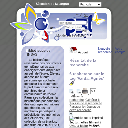
Sélection de la langue
A-
A
A+
Bibliot
Mot de passe oublié ?
Nouvelle
Votre
Bibliothèque de
recherche
compte
Accueil
l'INSAS
La bibliothèque
Résultat de la
rassemble des documents
recherche
complémentaires aux
enseignements dispensés
6
recherche sur le
au sein de l'école. Elle est
accessible à toute
tag
'Varda, Agnès'
personne qui souhaite
consulter les documents,
le prêt étant réservé aux
membres de la
communauté de l'école.
Affiner la
Parmi ses collections, la
recherche
Générer le
bibliothèque possède tant
flux rss de la recherche
des ouvrages techniques
Partager le résultat de
que théoriques, de
cette recherche
nombreux périodiques
spécialisés, les mémoires
des étudiants, une
collection de scénarios,
Je, tu... elles filment
/
des films en VHS et DVD,
Ursula Meier
in Bref,