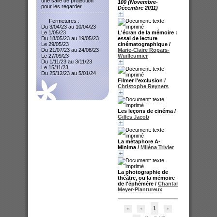
une salle de projection
100 (Novembre-
pour les regarder...
Décembre 2011)
Fermetures :
Du 3/04/23 au 10/04/23
L'écran de la mémoire :
Le 1/05/23
essai de lecture
Du 18/05/23 au 19/05/23
cinématographique
/
Le 29/05/23
Marie-Claire Ropars-
Du 21/07/23 au 24/08/23
Wuilleumier
Le 27/09/23
Du 1/11/23 au 3/11/23
Le 15/11/23
Du 25/12/23 au 5/01/24
Filmer l'exclusion
/
Christophe Reyners
Les leçons de cinéma
/
Gilles Jacob
La métaphore A-
Minima
/
Miléna Trivier
La photographie de
théâtre, ou la mémoire
de l'éphémère
/
Chantal
Meyer-Plantureux
1