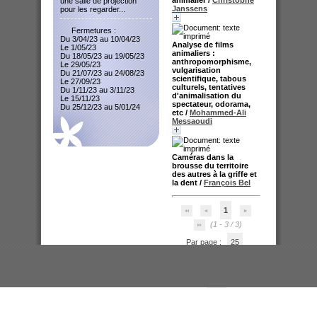
une salle de projection
Janssens
pour les regarder...
Fermetures :
Du 3/04/23 au 10/04/23
Analyse de films
Le 1/05/23
animaliers :
Du 18/05/23 au 19/05/23
anthropomorphisme,
Le 29/05/23
vulgarisation
Du 21/07/23 au 24/08/23
scientifique, tabous
Le 27/09/23
culturels, tentatives
Du 1/11/23 au 3/11/23
d'animalisation du
Le 15/11/23
spectateur, odorama,
Du 25/12/23 au 5/01/24
etc
/
Mohammed-Ali
Messaoudi
Caméras dans la
brousse du territoire
des autres à la griffe et
la dent
/
François Bel
1
(1 - 3 / 3)
Par page :
25
50
100
200