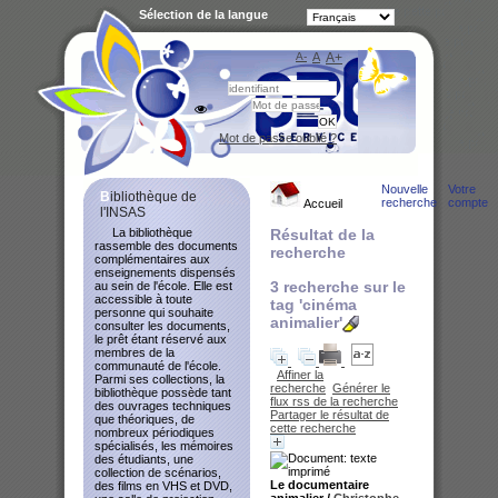
Sélection de la langue
A-
A
A+
Bibliot
Mot de passe oublié ?
Nouvelle
Votre
Bibliothèque de
recherche
compte
Accueil
l'INSAS
La bibliothèque
Résultat de la
rassemble des documents
recherche
complémentaires aux
enseignements dispensés
3
recherche sur le
au sein de l'école. Elle est
accessible à toute
tag
'cinéma
personne qui souhaite
animalier'
consulter les documents,
le prêt étant réservé aux
membres de la
communauté de l'école.
Affiner la
Parmi ses collections, la
recherche
Générer le
bibliothèque possède tant
flux rss de la recherche
des ouvrages techniques
Partager le résultat de
que théoriques, de
cette recherche
nombreux périodiques
spécialisés, les mémoires
des étudiants, une
collection de scénarios,
Le documentaire
des films en VHS et DVD,
animalier
/
Christophe