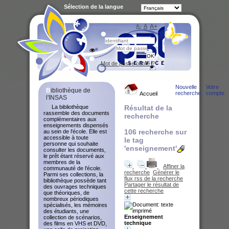
Sélection de la langue
A-
A
A+
Bibliot
Mot de passe oublié ?
Nouvelle
Votre
Bibliothèque de
recherche
compte
Accueil
l'INSAS
La bibliothèque
Résultat de la
rassemble des documents
recherche
complémentaires aux
enseignements dispensés
106
recherche sur
au sein de l'école. Elle est
accessible à toute
le tag
personne qui souhaite
'enseignement'
consulter les documents,
le prêt étant réservé aux
membres de la
Affiner la
communauté de l'école.
recherche
Générer le
Parmi ses collections, la
flux rss de la recherche
bibliothèque possède tant
Partager le résultat de
des ouvrages techniques
cette recherche
que théoriques, de
nombreux périodiques
spécialisés, les mémoires
des étudiants, une
Enseignement
collection de scénarios,
technique
des films en VHS et DVD,