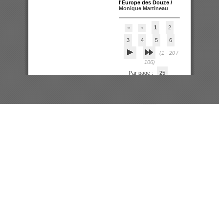
l'Europe des Douze
/
Monique Martineau
1
2
3
4
5
6
(1 - 20 /
106)
Par page :
25
50
100
200