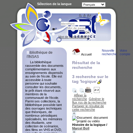
Sélection de la langue
A-
A
A+
Bibliot
Mot de passe oublié ?
Nouvelle
Votre
Bibliothèque de
recherche
compte
Accueil
l'INSAS
La bibliothèque
Résultat de la
rassemble des documents
recherche
complémentaires aux
enseignements dispensés
3
recherche sur le
au sein de l'école. Elle est
accessible à toute
tag
'logique'
personne qui souhaite
consulter les documents,
le prêt étant réservé aux
membres de la
Affiner la
communauté de l'école.
recherche
Générer le
Parmi ses collections, la
flux rss de la recherche
bibliothèque possède tant
Partager le résultat de
des ouvrages techniques
cette recherche
que théoriques, de
nombreux périodiques
spécialisés, les mémoires
des étudiants, une
Histoire de la logique
/
collection de scénarios,
Marcel Boll
des films en VHS et DVD,