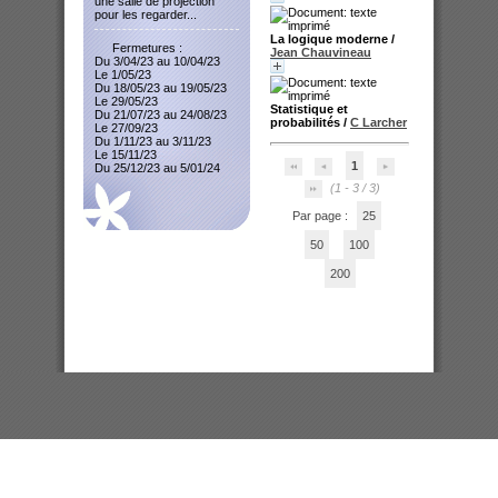
une salle de projection
pour les regarder...
La logique moderne
/
Fermetures :
Jean Chauvineau
Du 3/04/23 au 10/04/23
Le 1/05/23
Du 18/05/23 au 19/05/23
Le 29/05/23
Statistique et
Du 21/07/23 au 24/08/23
probabilités
/
C Larcher
Le 27/09/23
Du 1/11/23 au 3/11/23
Le 15/11/23
1
Du 25/12/23 au 5/01/24
(1 - 3 / 3)
Par page :
25
50
100
200