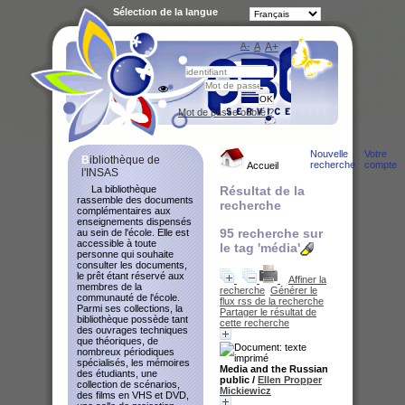
Sélection de la langue
A-
A
A+
Bibliot
Mot de passe oublié ?
Nouvelle
Votre
Bibliothèque de
recherche
compte
Accueil
l'INSAS
La bibliothèque
Résultat de la
rassemble des documents
recherche
complémentaires aux
enseignements dispensés
95
recherche sur
au sein de l'école. Elle est
accessible à toute
le tag
'média'
personne qui souhaite
consulter les documents,
le prêt étant réservé aux
Affiner la
membres de la
recherche
Générer le
communauté de l'école.
flux rss de la recherche
Parmi ses collections, la
Partager le résultat de
bibliothèque possède tant
cette recherche
des ouvrages techniques
que théoriques, de
nombreux périodiques
spécialisés, les mémoires
Media and the Russian
des étudiants, une
public
/
Ellen Propper
collection de scénarios,
Mickiewicz
des films en VHS et DVD,