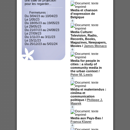
une salle de projection
pour les regarder...
Media et chanson
Fermetures :
d'expression de
Du 3/04/23 au 10/04/23
Belgique
Le 1/05/23
Du 18/05/23 au 19/05/23
Le 29/05/23
Du 21/07/23 au 24/08/23
Media Culture:
Le 27/09/23
Television, Radio,
Du 1/11/23 au 3/11/23
Records, Books,
Le 15/11/23
Magazines, Newpapers,
Du 25/12/23 au 5/01/24
Movies
/
James Monaco
Media for people in
cities : a study of
community media in
the urban context
/
Peter M. Lewis
Média et malentendus :
cinéma et
communication
politique
/
Philippe J.
Maarek
Media aux Pays-Bas
/
Franca Klaver