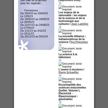
une salle de projection
pour les regarder...
Fermetures :
Les enjeux de la
Du 3/04/23 au 10/04/23
rationalité : les enjeux
Le 1/05/23
de la science et de la
Du 18/05/23 au 19/05/23
technologie aux
Le 29/05/23
cultures
/
Jean Ladrière
Du 21/07/23 au 24/08/23
Le 27/09/23
Du 1/11/23 au 3/11/23
Le 15/11/23
La nouvelle Alliance :
Du 25/12/23 au 5/01/24
métamorphose de la
science
/
Ilya Prigogine
La science à la
télévision
L'avenir à reculons
/
Pierre Schaeffer
Encyclopédie des
sciences industrielles
Quillet. Volume I,
Electricité -
Eleectronique :
généralités