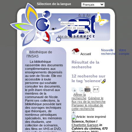
Sélection de la langue
A-
A
A+
Bibliot
Mot de passe oublié ?
Nouvelle
Votre
Bibliothèque de
recherche
compte
Accueil
l'INSAS
La bibliothèque
Résultat de la
rassemble des documents
recherche
complémentaires aux
enseignements dispensés
12
recherche sur
au sein de l'école. Elle est
accessible à toute
le tag
'science'
personne qui souhaite
consulter les documents,
le prêt étant réservé aux
membres de la
Affiner la
communauté de l'école.
recherche
Générer le
Parmi ses collections, la
flux rss de la recherche
bibliothèque possède tant
Partager le résultat de
des ouvrages techniques
cette recherche
que théoriques, de
nombreux périodiques
spécialisés, les mémoires
Science, fiction
/
des étudiants, une
Charlotte Garson
in
collection de scénarios,
Cahiers du cinéma, 670
des films en VHS et DVD,
(Septembre 2011)