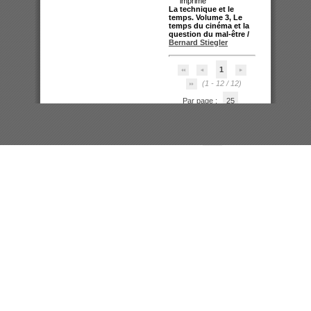
La technique et le
temps. Volume 3, Le
temps du cinéma et la
question du mal-être
/
Bernard Stiegler
1
(1 - 12 / 12)
Par page :
25
50
100
200