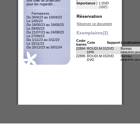
une salle de projection
Importance :
1 DVD
pour les regarder...
(102')
Fermetures :
Réservation
Du 3/04/23 au 10/04/23
Le 1/05/23
Réserver ce document
Du 18/05/23 au 19/05/23
Le 29/05/23
Du 21/07/23 au 24/08/23
Exemplaires(2)
Le 27/09/23
Du 1/11/23 au 3/11/23
Code-
Cote
Support
Localisatio
Le 15/11/23
barres
Du 25/12/23 au 5/01/24
22894
ROUDI.M.01
DVD
Bureau
DPR
bibliothécair
22895
ROUDI.M.01
DVD
Bureau
DVD
bibliothécair