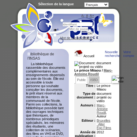
Sélection de la langue
A-
A
A+
Bibliot
Mot de passe oublié ?
Nouvelle
Votre
Bibliothèque de
recherche
compte
Accueil
l'INSAS
La bibliothèque
rassemble des documents
Le prince Miiaou
/
Marc-
complémentaires aux
Antoine Roudil
enseignements dispensés
au sein de l'école. Elle est
Public
ISBD
accessible à toute
Titre :
Le prince
personne qui souhaite
Miiaou
consulter les documents,
le prêt étant réservé aux
Type de
document
membres de la
document :
projeté ou
communauté de l'école.
vidéo
Parmi ses collections, la
Auteurs :
Marc-
bibliothèque possède tant
Antoine
des ouvrages techniques
Roudil
,
que théoriques, de
Auteur
nombreux périodiques
Editeur :
Bruxelles
spécialisés, les mémoires
: Alter
des étudiants, une
Ego Films
collection de scénarios,
Année de
2012
des films en VHS et DVD,
publication :