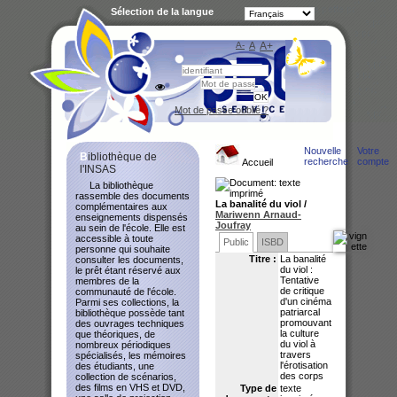
Sélection de la langue
A-
A
A+
Bibliot
Mot de passe oublié ?
Nouvelle
Votre
Bibliothèque de
recherche
compte
Accueil
l'INSAS
La bibliothèque
rassemble des documents
La banalité du viol
/
complémentaires aux
Mariwenn Arnaud-
enseignements dispensés
Joufray
au sein de l'école. Elle est
accessible à toute
Public
ISBD
personne qui souhaite
Titre :
La banalité
consulter les documents,
du viol :
le prêt étant réservé aux
Tentative
membres de la
de critique
communauté de l'école.
d'un cinéma
Parmi ses collections, la
patriarcal
bibliothèque possède tant
promouvant
des ouvrages techniques
la culture
que théoriques, de
du viol à
nombreux périodiques
travers
spécialisés, les mémoires
l'érotisation
des étudiants, une
des corps
collection de scénarios,
des films en VHS et DVD,
Type de
texte