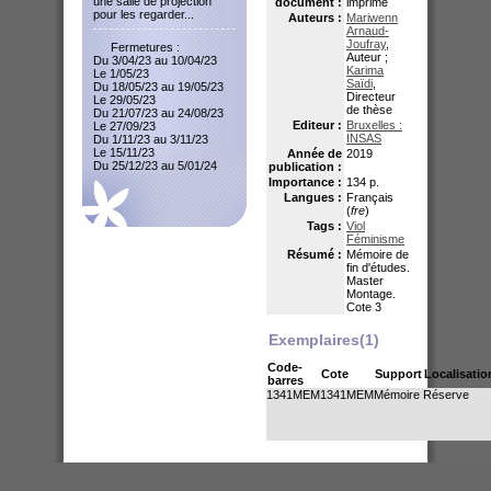
une salle de projection
document :
imprimé
pour les regarder...
Auteurs :
Mariwenn
Arnaud-
Joufray
,
Fermetures :
Auteur ;
Du 3/04/23 au 10/04/23
Karima
Le 1/05/23
Saïdi
,
Du 18/05/23 au 19/05/23
Directeur
Le 29/05/23
de thèse
Du 21/07/23 au 24/08/23
Editeur :
Bruxelles :
Le 27/09/23
INSAS
Du 1/11/23 au 3/11/23
Le 15/11/23
Année de
2019
Du 25/12/23 au 5/01/24
publication :
Importance :
134 p.
Langues :
Français
(
fre
)
Tags :
Viol
Féminisme
Résumé :
Mémoire de
fin d'études.
Master
Montage.
Cote 3
Exemplaires(1)
Code-
Cote
Support
Localisatio
barres
1341MEM
1341MEM
Mémoire
Réserve