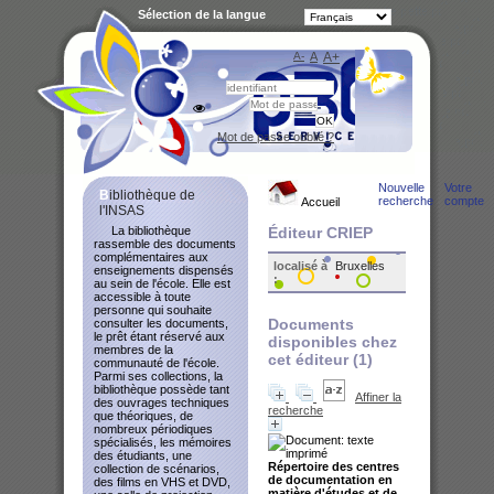
Sélection de la langue
A-
A
A+
Bibliot
Mot de passe oublié ?
Nouvelle
Votre
Bibliothèque de
recherche
compte
Accueil
l'INSAS
La bibliothèque
Éditeur CRIEP
rassemble des documents
complémentaires aux
localisé à
Bruxelles
enseignements dispensés
:
au sein de l'école. Elle est
accessible à toute
personne qui souhaite
Documents
consulter les documents,
le prêt étant réservé aux
disponibles chez
membres de la
cet éditeur (
1
)
communauté de l'école.
Parmi ses collections, la
bibliothèque possède tant
Affiner la
des ouvrages techniques
recherche
que théoriques, de
nombreux périodiques
spécialisés, les mémoires
des étudiants, une
Répertoire des centres
collection de scénarios,
de documentation en
des films en VHS et DVD,
matière d'études et de