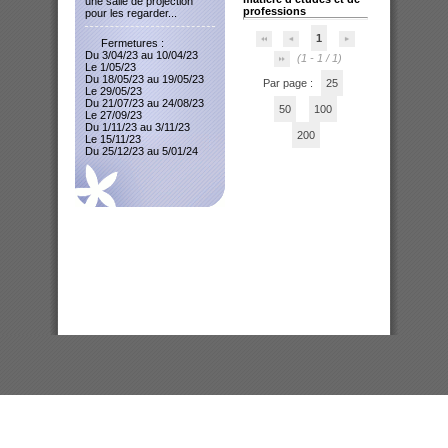
une salle de projection
professions
pour les regarder...
1
Fermetures :
Du 3/04/23 au 10/04/23
(1 - 1 / 1)
Le 1/05/23
Du 18/05/23 au 19/05/23
Par page :
25
Le 29/05/23
Du 21/07/23 au 24/08/23
50
100
Le 27/09/23
Du 1/11/23 au 3/11/23
200
Le 15/11/23
Du 25/12/23 au 5/01/24