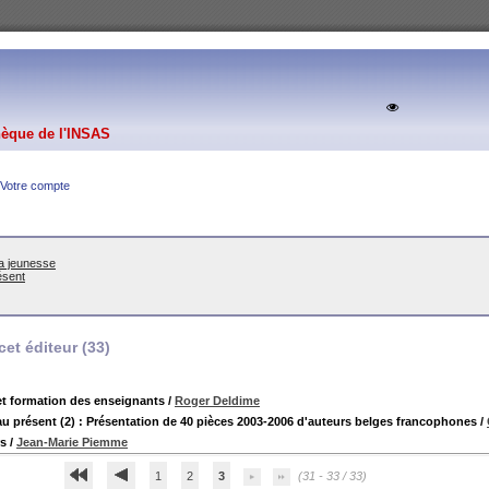
hèque de l'INSAS
Votre compte
la jeunesse
ésent
et éditeur (
33
)
et formation des enseignants
/
Roger Deldime
au présent (2) : Présentation de 40 pièces 2003-2006 d'auteurs belges francophones
/
rs
/
Jean-Marie Piemme
1
2
3
(31 - 33 / 33)