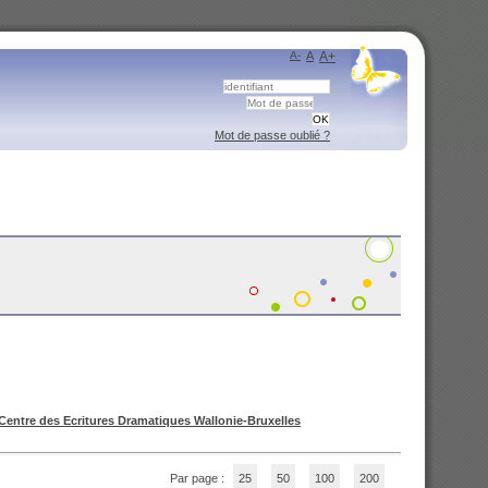
A-
A
A+
Mot de passe oublié ?
Centre des Ecritures Dramatiques Wallonie-Bruxelles
Par page :
25
50
100
200