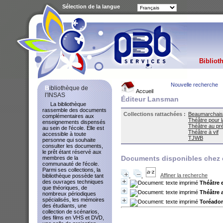
Sélection de la langue
Bibliot
Nouvelle recherche
Bibliothèque de
Accueil
l'INSAS
Éditeur Lansman
La bibliothèque
rassemble des documents
Collections rattachées :
Beaumarchais
complémentaires aux
Théâtre pour 
enseignements dispensés
Théâtre au pr
au sein de l'école. Elle est
Théâtre à vif
accessible à toute
TJWB
personne qui souhaite
consulter les documents,
le prêt étant réservé aux
Documents disponibles chez c
membres de la
communauté de l'école.
Parmi ses collections, la
Affiner la recherche
bibliothèque possède tant
des ouvrages techniques
Théâtre 
que théoriques, de
Théâtre 
nombreux périodiques
spécialisés, les mémoires
Toréado
des étudiants, une
collection de scénarios,
des films en VHS et DVD,