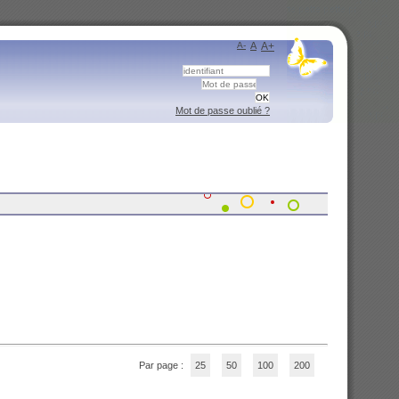
A-
A
A+
Mot de passe oublié ?
Par page :
25
50
100
200