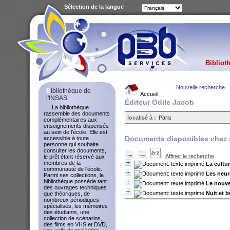
Sélection de la langue
Bibliot
Nouvelle recherche
Bibliothèque de
Accueil
l'INSAS
Éditeur Odile Jacob
La bibliothèque
rassemble des documents
localisé à :
Paris
complémentaires aux
enseignements dispensés
au sein de l'école. Elle est
Documents disponibles chez c
accessible à toute
personne qui souhaite
consulter les documents,
Affiner la recherche
le prêt étant réservé aux
membres de la
La cultu
communauté de l'école.
Les neur
Parmi ses collections, la
bibliothèque possède tant
Le nouve
des ouvrages techniques
Nuit et b
que théoriques, de
nombreux périodiques
spécialisés, les mémoires
des étudiants, une
collection de scénarios,
des films en VHS et DVD,