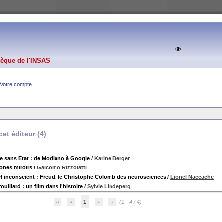
hèque de l'INSAS
Votre compte
et éditeur (
4
)
re sans Etat : de Modiano à Google
/
Karine Berger
ones miroirs
/
Gaicomo Rizzolatti
l inconscient : Freud, le Christophe Colomb des neurosciences
/
Lionel Naccache
rouillard : un film dans l'histoire
/
Sylvie Lindeperg
1
(1 - 4 / 4)