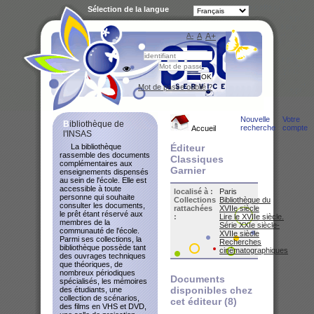
Sélection de la langue
A-
A
A+
Bibliot
Mot de passe oublié ?
Nouvelle
Votre
Bibliothèque de
recherche
compte
Accueil
l'INSAS
La bibliothèque
Éditeur
rassemble des documents
Classiques
complémentaires aux
Garnier
enseignements dispensés
au sein de l'école. Elle est
accessible à toute
localisé à :
Paris
personne qui souhaite
Collections
Bibliothèque du
consulter les documents,
rattachées
XVIIe siècle
le prêt étant réservé aux
:
Lire le XVIIe siècle.
membres de la
Série XXIe siècle-
communauté de l'école.
XVIIe siècle
Parmi ses collections, la
Recherches
bibliothèque possède tant
cinématographiques
des ouvrages techniques
que théoriques, de
nombreux périodiques
Documents
spécialisés, les mémoires
disponibles chez
des étudiants, une
collection de scénarios,
cet éditeur (
8
)
des films en VHS et DVD,