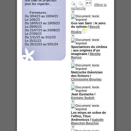
une salle de projection
pour les regarder...
Affiner la
recherche
Fermetures :
Du 3/04/23 au 10/04/23
Le 1/05/23
Du 18/05/23 au 19/05/23
Gus van Sant : le sens
Le 29/05/23
du rythme
/
Benoît
Du 21/07/23 au 24/08/23
Rivière
Le 27/09/23
Du 1/11/23 au 3/11/23
Le 15/11/23
Du 25/12/23 au 5/01/24
Spectatrices du cinéma
: aux origines d'un
imaginaire
/
Mireille
Berton
Nietzsche théoricien
des fictions
/
Christophe Bouriau
Jean Eustache
/
Kentaro Sudoh
Les mises en scène de
l'effroi, Titus
Andronicus
/
Isabelle
Blanchet-Beucher