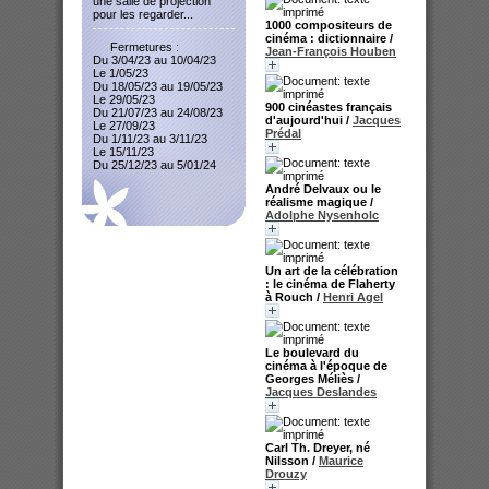
une salle de projection
pour les regarder...
1000 compositeurs de
cinéma : dictionnaire
/
Fermetures :
Jean-François Houben
Du 3/04/23 au 10/04/23
Le 1/05/23
Du 18/05/23 au 19/05/23
Le 29/05/23
900 cinéastes français
Du 21/07/23 au 24/08/23
d'aujourd'hui
/
Jacques
Le 27/09/23
Prédal
Du 1/11/23 au 3/11/23
Le 15/11/23
Du 25/12/23 au 5/01/24
André Delvaux ou le
réalisme magique
/
Adolphe Nysenholc
Un art de la célébration
: le cinéma de Flaherty
à Rouch
/
Henri Agel
Le boulevard du
cinéma à l'époque de
Georges Méliès
/
Jacques Deslandes
Carl Th. Dreyer, né
Nilsson
/
Maurice
Drouzy