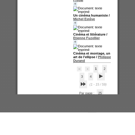
Prédal
Un cinéma humaniste
/
Michel Estève
Cinéma et littérature
/
Etienne Fuzellier
Cinéma et montage, un
art de l'ellipse
/
Philippe
Durand
1
2
3
4
(1 - 15 / 59)
Par page :
25
50
100
200