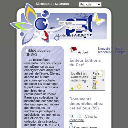
Sélection de la langue
A-
A
A+
Bibliot
Mot de passe oublié ?
Nouvelle
Votre
Bibliothèque de
recherche
compte
Accueil
l'INSAS
La bibliothèque
Éditeur Éditions
rassemble des documents
du Cerf
complémentaires aux
enseignements dispensés
au sein de l'école. Elle est
localisé à :
Paris
accessible à toute
Collections
7e
personne qui souhaite
rattachées :
art
consulter les documents,
7e
le prêt étant réservé aux
art
membres de la
communauté de l'école.
Parmi ses collections, la
Documents
bibliothèque possède tant
disponibles chez
des ouvrages techniques
cet éditeur (
59
)
que théoriques, de
nombreux périodiques
spécialisés, les mémoires
Affiner la
des étudiants, une
recherche
collection de scénarios,
des films en VHS et DVD,