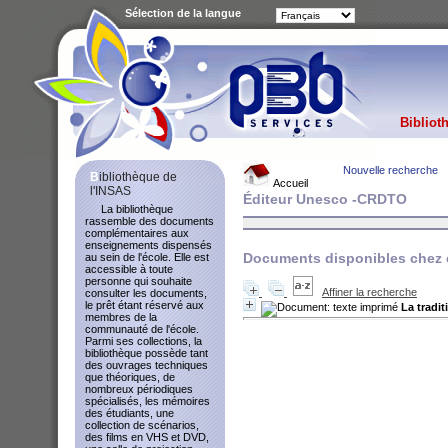
Sélection de la langue
Bibliot
Nouvelle recherche
Bibliothèque de
Accueil
l'INSAS
Éditeur Unesco -CRDTO
La bibliothèque
rassemble des documents
complémentaires aux
enseignements dispensés
Documents disponibles chez c
au sein de l'école. Elle est
accessible à toute
personne qui souhaite
Affiner la recherche
consulter les documents,
le prêt étant réservé aux
La tradit
membres de la
communauté de l'école.
Parmi ses collections, la
bibliothèque possède tant
des ouvrages techniques
que théoriques, de
nombreux périodiques
spécialisés, les mémoires
des étudiants, une
collection de scénarios,
des films en VHS et DVD,