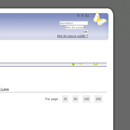
A-
A
A+
Mot de passe oublié ?
é Laya
Par page :
25
50
100
200