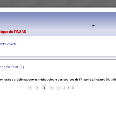
hèque de l'INSAS
Votre compte
et éditeur (
1
)
ion orale : problématique et méthodologie des sources de l'histoire africaine
/
Diould
1
(1 - 1 / 1)