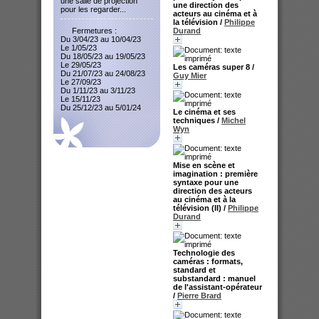
une salle de projection
une direction des
pour les regarder...
acteurs au cinéma et à
la télévision
/
Philippe
Fermetures :
Durand
Du 3/04/23 au 10/04/23
Le 1/05/23
Du 18/05/23 au 19/05/23
Le 29/05/23
Les caméras super 8
/
Du 21/07/23 au 24/08/23
Guy Mier
Le 27/09/23
Du 1/11/23 au 3/11/23
Le 15/11/23
Du 25/12/23 au 5/01/24
Le cinéma et ses
techniques
/
Michel
Wyn
Mise en scène et
imagination : première
syntaxe pour une
direction des acteurs
au cinéma et à la
télévision (II)
/
Philippe
Durand
Technologie des
caméras : formats,
standard et
substandard : manuel
de l'assistant-opérateur
/
Pierre Brard