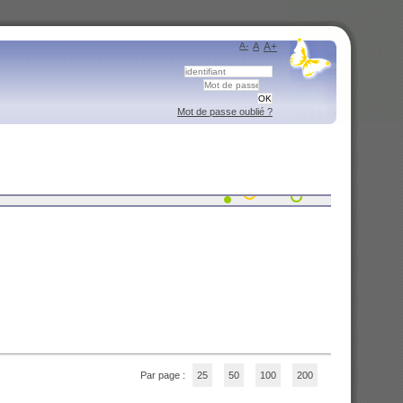
A-
A
A+
Mot de passe oublié ?
Par page :
25
50
100
200