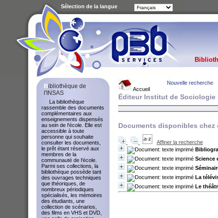
Sélection de la langue
Bibliot
Nouvelle recherche
Bibliothèque de
Accueil
l'INSAS
Éditeur Institut de Sociologie
La bibliothèque
rassemble des documents
complémentaires aux
enseignements dispensés
Documents disponibles chez c
au sein de l'école. Elle est
accessible à toute
personne qui souhaite
Affiner la recherche
consulter les documents,
le prêt étant réservé aux
Bibliogra
membres de la
Science 
communauté de l'école.
Parmi ses collections, la
Séminair
bibliothèque possède tant
La télévi
des ouvrages techniques
que théoriques, de
Le théât
nombreux périodiques
spécialisés, les mémoires
des étudiants, une
collection de scénarios,
des films en VHS et DVD,