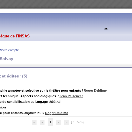
hèque de l'INSAS
Votre compte
 Solvay
et éditeur (
5
)
phie annotée et sélective sur le théâtre pour enfants
/
Roger Deldime
et technique. Aspects sociologiques.
/
Jean Pelseneer
e de sensibilisation au langage théâtral
sion
re pour enfants, aujourd'hui
/
Roger Deldime
1
(1 - 5 / 5)