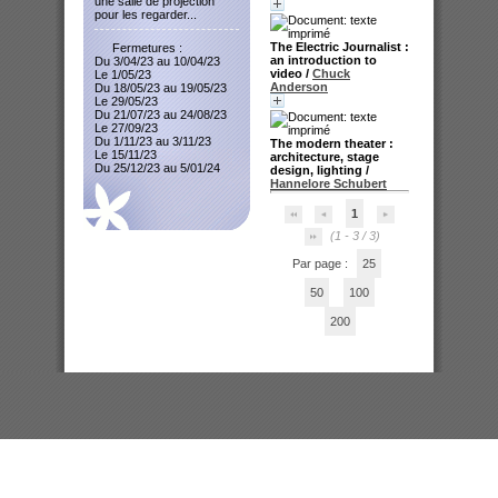
une salle de projection
pour les regarder...
The Electric Journalist :
Fermetures :
an introduction to
Du 3/04/23 au 10/04/23
video
/
Chuck
Le 1/05/23
Anderson
Du 18/05/23 au 19/05/23
Le 29/05/23
Du 21/07/23 au 24/08/23
Le 27/09/23
Du 1/11/23 au 3/11/23
The modern theater :
Le 15/11/23
architecture, stage
Du 25/12/23 au 5/01/24
design, lighting
/
Hannelore Schubert
1
(1 - 3 / 3)
Par page :
25
50
100
200