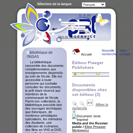
Sélection de la langue
A-
A
A+
Bibliot
Mot de passe oublié ?
Nouvelle
Votre
Bibliothèque de
recherche
compte
Accueil
l'INSAS
La bibliothèque
Éditeur Praeger
rassemble des documents
Publishers
complémentaires aux
enseignements dispensés
au sein de l'école. Elle est
accessible à toute
personne qui souhaite
Documents
consulter les documents,
disponibles chez
le prêt étant réservé aux
cet éditeur (
3
)
membres de la
communauté de l'école.
Parmi ses collections, la
Affiner la
bibliothèque possède tant
recherche
des ouvrages techniques
que théoriques, de
nombreux périodiques
spécialisés, les mémoires
des étudiants, une
Media and the Russian
collection de scénarios,
public
/
Ellen Propper
des films en VHS et DVD,
Mickiewicz