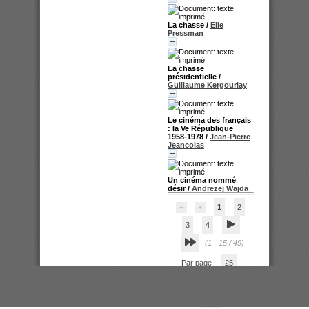
La chasse
/
Elie
Pressman
La chasse
présidentielle
/
Guillaume Kergourlay
Le cinéma des français
: la Ve République
1958-1978
/
Jean-Pierre
Jeancolas
Un cinéma nommé
désir
/
Andrezej Wajda
1
2
3
4
(1 - 15 / 49)
Par page :
25
50
100
200