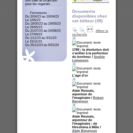
une salle de projection
pour les regarder...
Documents
Fermetures :
disponibles chez
Du 3/04/23 au 10/04/23
Le 1/05/23
cet éditeur (
49
)
Du 18/05/23 au 19/05/23
Le 29/05/23
Du 21/07/23 au 24/08/23
Affiner la
Le 27/09/23
recherche
Du 1/11/23 au 3/11/23
Le 15/11/23
Du 25/12/23 au 5/01/24
1789 : la révolution doit
s'arrêter à la perfection
du bonheur.
/
Sophie
Lemasson
L'age d'or
Alain Resnais,
arpenteur de
l'imaginaire
/
Robert
Benayoun
Alain Resnais,
arpenteur de
l'imaginaire : de
Hiroshima à Mélo
/
Alain Benayoun