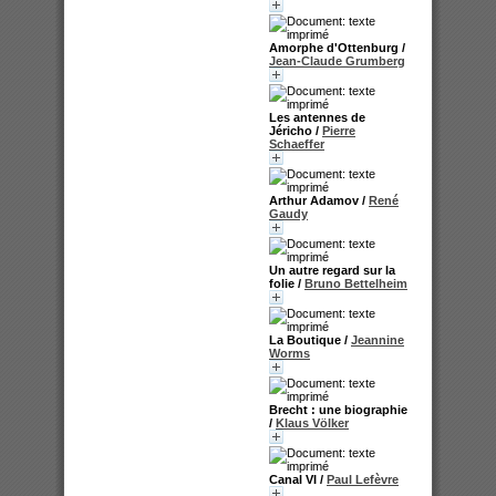
Amorphe d'Ottenburg
/
Jean-Claude Grumberg
Les antennes de
Jéricho
/
Pierre
Schaeffer
Arthur Adamov
/
René
Gaudy
Un autre regard sur la
folie
/
Bruno Bettelheim
La Boutique
/
Jeannine
Worms
Brecht : une biographie
/
Klaus Völker
Canal VI
/
Paul Lefèvre