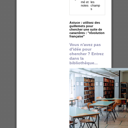
mé et
les
notes
champ
s
Astuce : utilisez des
guillemets pour
chercher une suite de
caractères : "révolution
française"
Vous n'avez pas
d'idée pour
chercher ? Entrez
dans la
bibliothèque...