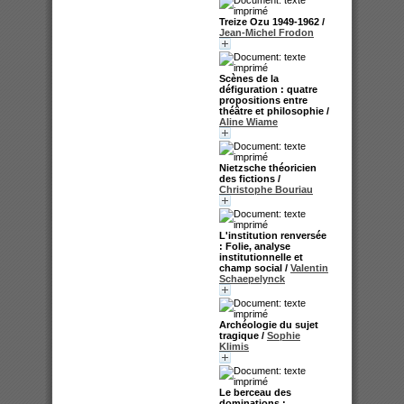
Treize Ozu 1949-1962
/
Jean-Michel Frodon
Scènes de la
défiguration : quatre
propositions entre
théâtre et philosophie
/
Aline Wiame
Nietzsche théoricien
des fictions
/
Christophe Bouriau
L'institution renversée
: Folie, analyse
institutionnelle et
champ social
/
Valentin
Schaepelynck
Archéologie du sujet
tragique
/
Sophie
Klimis
Le berceau des
dominations :