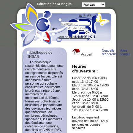
Sélection de la langue
A-
A
A+
Bibliot
Mot de passe oublié ?
Nouvelle
Votre
Bibliothèque de
recherche
compte
Accueil
l'INSAS
La bibliothèque
rassemble des documents
Heures
complémentaires aux
d'ouverture :
enseignements dispensés
au sein de l'école. Elle est
Lundi : de 9h00 à 12h30
accessible à toute
et de 13h à 17h00
personne qui souhaite
Mardi : de 10h00 à 12h30
consulter les documents,
et de 13h à 18h00
le prêt étant réservé aux
Mercredi : de 9h00 à
membres de la
12h30 et de 13h à 17h00
communauté de l'école.
Jeudi : de 10h00 à 12h30
Parmi ses collections, la
et de 13h à 18h00
bibliothèque possède tant
Vendredi : de 9h00 à
des ouvrages techniques
12h30 et de 13h à 17h00
que théoriques, de
nombreux périodiques
La bibliothèque est
spécialisés, les mémoires
ouverte de 9h00 à 16h00
des étudiants, une
pendant les congés
collection de scénarios,
scolaires
des films en VHS et DVD,