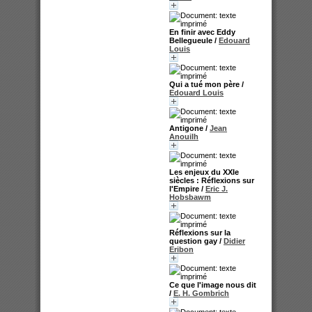
En finir avec Eddy
Bellegueule
/
Edouard
Louis
Qui a tué mon père
/
Edouard Louis
Antigone
/
Jean
Anouilh
Les enjeux du XXIe
siècles : Réflexions sur
l'Empire
/
Eric J.
Hobsbawm
Réflexions sur la
question gay
/
Didier
Eribon
Ce que l'image nous dit
/
E. H. Gombrich