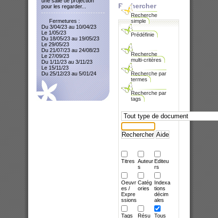
une salle de projection
Rechercher
pour les regarder...
Recherche
Fermetures :
simple
Du 3/04/23 au 10/04/23
Le 1/05/23
Prédéfinie
Du 18/05/23 au 19/05/23
Le 29/05/23
Du 21/07/23 au 24/08/23
Recherche
Le 27/09/23
multi-critères
Du 1/11/23 au 3/11/23
Le 15/11/23
Du 25/12/23 au 5/01/24
Recherche par
termes
Recherche par
tags
Sélectionner un type de document
Recherche
Titres
Auteur
Editeu
s
rs
Oeuvr
Catég
Indexa
es /
ories
tions
Expre
décim
ssions
ales
Tags
Résu
Tous