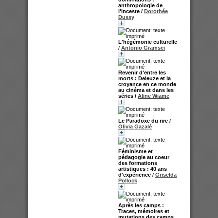
anthropologie de
l'inceste
/
Dorothée
Dussy
L'hégémonie culturelle
/
Antonio Gramsci
Revenir d'entre les
morts : Deleuze et la
croyance en ce monde
au cinéma et dans les
séries
/
Aline Wiame
Le Paradoxe du rire
/
Olivia Gazalé
Féminisme et
pédagogie au coeur
des formations
artistiques : 40 ans
d'expérience
/
Griselda
Pollock
Après les camps :
Traces, mémoires et
mutations des camps